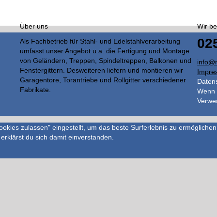
Über uns
Wir be
02
Als Fachbetrieb für Stahl- und Edelstahlverarbeitung
umfasst unser Angebot u.a. die Fertigung und Montage
von Geländern, Treppen, Spindeltreppen, Balkonen und
info@m
Fenstergittern. Desweiteren liefern und montieren wir
Impre
Garagentore, Torantriebe und Rollgitter verschiedener
Daten
Fabrikate.
Wenn S
Verwen
Cookies zulassen" eingestellt, um das beste Surferlebnis zu ermöglic
 erklärst du sich damit einverstanden.