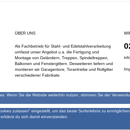
ÜBER UNS
WI
0
Als Fachbetrieb für Stahl- und Edelstahlverarbeitung
umfasst unser Angebot u.a. die Fertigung und
inf
Montage von Geländern, Treppen, Spindeltreppen,
Balkonen und Fenstergittern. Desweiteren liefern und
Im
montieren wir Garagentore, Torantriebe und Rollgitter
verschiedener Fabrikate.
s. Wenn Sie die Website weiterhin nutzen, stimmen Sie der Verwendung
Cookies zulassen" eingestellt, um das beste Surferlebnis zu ermöglic
 erklärst du sich damit einverstanden.