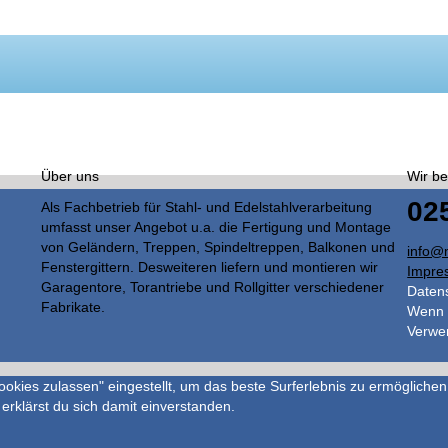
Über uns
Wir be
02
Als Fachbetrieb für Stahl- und Edelstahlverarbeitung
umfasst unser Angebot u.a. die Fertigung und Montage
von Geländern, Treppen, Spindeltreppen, Balkonen und
info@m
Fenstergittern. Desweiteren liefern und montieren wir
Impre
Garagentore, Torantriebe und Rollgitter verschiedener
Daten
Fabrikate.
Wenn S
Verwen
Cookies zulassen" eingestellt, um das beste Surferlebnis zu ermöglic
 erklärst du sich damit einverstanden.